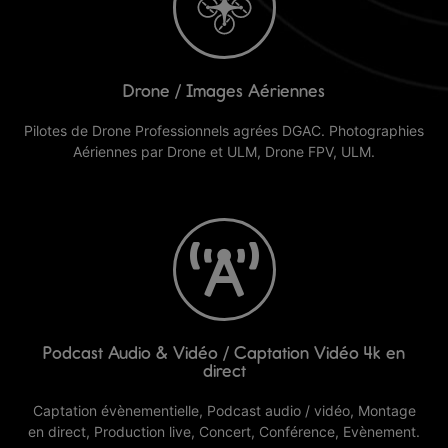
Photographe à Troyes
Découvrir nos services
Drone / Images Aériennes
Plus d'info
Pilotes de Drone Professionnels agrées DGAC. Photographies
Aériennes par Drone et ULM, Drone FPV, ULM.
Drone / Images Aériennes à Troyes
Découvrir nos services
Podcast Audio & Vidéo / Captation Vidéo 4k en
Plus d'info
direct
Captation évènementielle, Podcast audio / vidéo, Montage
en direct, Production live, Concert, Conférence, Evènement.