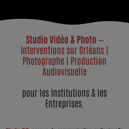
Podcast / Captation Vidéo 4k en direct
à Troyes
Studio Vidéo & Photo
—
Découvrir nos services
Interventions sur Orléans |
Plus d'info
Photographe | Production
Audiovisuelle
pour les Institutions & les
Entreprises.