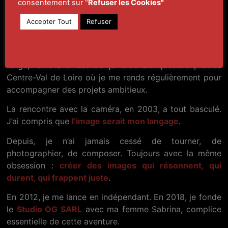
consentement sur "
Refuser les Cookies
"
Originaire de Haute-Normandie, je me suis installé à
Accepter Tout
Refuser
Troyes en 2000, où j’ai fondé ma famille et mon studio.
Cette trajectoire m’a naturellement conduit à travailler
bien au-delà de l’Aube : entre la Normandie qui m’a
forgé, le Grand Est où je crée au quotidien, et le
Centre-Val de Loire où je me rends régulièrement pour
accompagner des projets ambitieux.
La rencontre avec la caméra, en 2003, a tout basculé.
J’ai compris que
l’image serait mon langage
.
Depuis, je n’ai jamais cessé de tourner, de
photographier, de composer. Toujours avec la même
obsession :
créer des images qui résonnent, qui
durent, qui frappent juste
.
En 2012, je me lance en indépendant. En 2018, je fonde
le
Studio OG SARL
avec ma femme Sabrina, complice
essentielle de cette aventure.