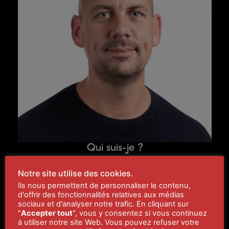
Qui suis-je ?
Fils d’un artiste photographe, j’ai grandi entre les flashs
Notre site utilise des cookies.
de studio, la lumière rouge du labo et l’odeur âcre du
Ils nous permettent de personnaliser le contenu,
sélénium.
d'offrir des fonctionnalités relatives aux médias
sociaux et d'analyser notre trafic. En cliquant sur
L’image, chez nous, se révélait lentement, à la main,
"
Accepter tout
", vous y consentez si vous continuez
à utiliser notre site Web. Vous pouvez refuser votre
dans le silence et la maîtrise.