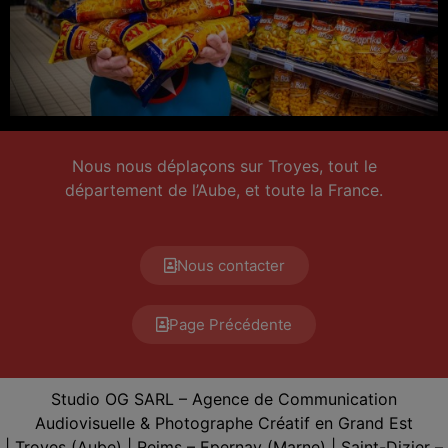
Nous nous déplaçons sur Troyes, tout le
département de l’Aube, et toute la France.
Nous contacter
Page Précédente
Studio OG SARL – Agence de Communication
Audiovisuelle & Photographe Créatif en Grand Est
|
Troyes
(Aube) |
Reims – Epernay
(Marne) |
Saint-Dizier –