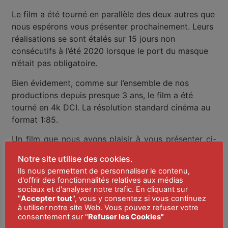
Le film a été tourné en parallèle des deux autres que
nous espérons vous présenter prochainement. Leurs
réalisations se sont étalés sur 15 jours non
consécutifs à l’été 2020 lorsque le port du masque
n’était pas obligatoire.
Bien évidement, comme sur l’ensemble de nos
productions depuis presque 3 ans, le film a été
tourné en 4k DCI. La résolution standard cinéma au
format 1:85.
Un film que nous avons plaisir à vous présenter ci-
dessous.
Notre site utilise des cookies.
Ils nous permettent de personnaliser le contenu,
d'offrir des fonctionnalités relatives aux médias
sociaux et d'analyser notre trafic. En cliquant sur
"
Accepter tout
", vous y consentez si vous continuez
à utiliser notre site Web. Vous pouvez refuser votre
consentement sur "
Refuser les Cookies
"