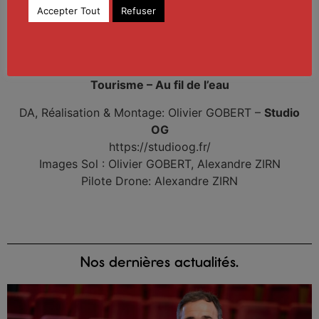
Accepter Tout
Refuser
[Film Promotionnel] Troyes la Champagne
Tourisme – Au fil de l’eau
DA, Réalisation & Montage: Olivier GOBERT –
Studio
OG
https://studioog.fr/
Images Sol : Olivier GOBERT, Alexandre ZIRN
Pilote Drone: Alexandre ZIRN
Nos dernières actualités.