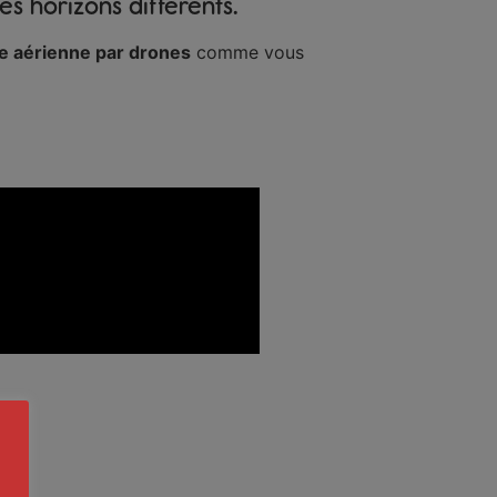
s horizons différents.
e aérienne par drones
comme vous