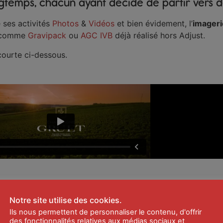
ngtemps, chacun ayant décidé de partir vers de
 ses activités
Photos
&
Vidéos
et bien évidement, l’
imageri
ts comme
Gravipack
ou
AGC IVB
déjà réalisé hors Adjust.
courte ci-dessous.
[Film Promotionnel] Champagne Gruet
Notre site utilise des cookies.
Ils nous permettent de personnaliser le contenu, d'offrir
alisation & Montage: Olivier GOBERT –
Studio OG
des fonctionnalités relatives aux médias sociaux et