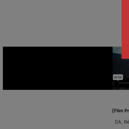
[Film 
DA, Ré